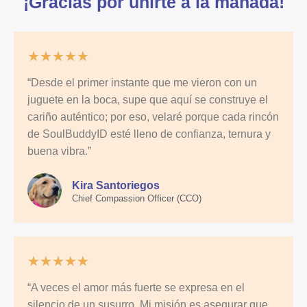
¡Gracias por unirte a la manada!
★
★
★
★
★
“Desde el primer instante que me vieron con un
juguete en la boca, supe que aquí se construye el
cariño auténtico; por eso, velaré porque cada rincón
de SoulBuddyID esté lleno de confianza, ternura y
buena vibra.”
Kira Santoriegos
Chief Compassion Officer (CCO)
★
★
★
★
★
“A veces el amor más fuerte se expresa en el
silencio de un susurro. Mi misión es asegurar que