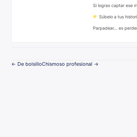
Si logras captar ese
Súbelo a tus histor
Parpadear… es perder
Navegación
←
De bolsillo
Chismoso profesional
→
de
entradas