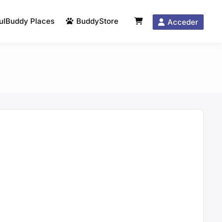
ulBuddy Places
BuddyStore
Acceder