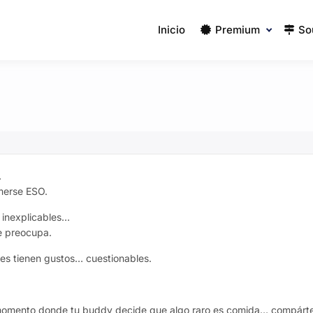
Inicio
Premium
So
…
merse ESO.
s inexplicables…
e preocupa.
es tienen gustos… cuestionables.
 momento donde tu buddy decide que algo raro es comida… compárte