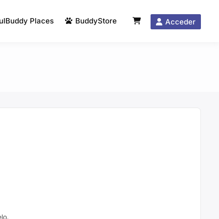
ulBuddy Places
BuddyStore
Acceder
lo.