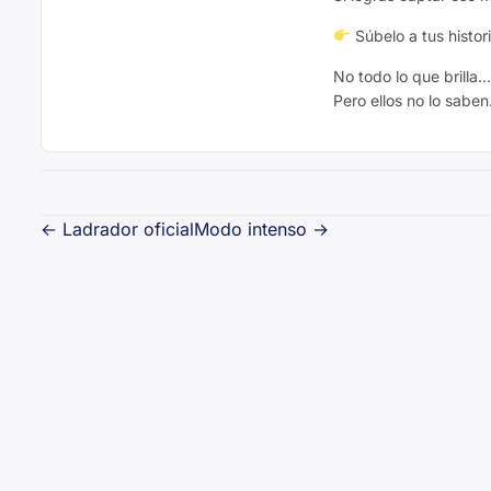
Súbelo a tus histor
No todo lo que brilla
Pero ellos no lo saben
Navegación
←
Ladrador oficial
Modo intenso
→
de
entradas