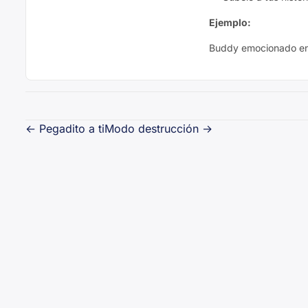
Ejemplo:
Buddy emocionado en l
Navegación
←
Pegadito a ti
Modo destrucción
→
de
entradas