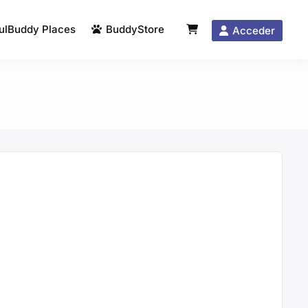
ulBuddy Places
BuddyStore
Acceder