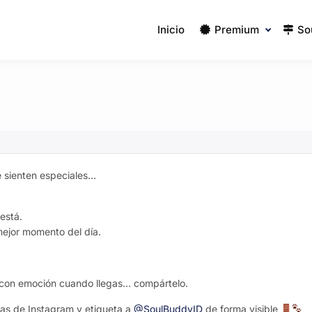
Inicio
Premium
So
 sienten especiales…
.
está.
mejor momento del día.
e con emoción cuando llegas… compártelo.
ias de Instagram y etiqueta a
@SoulBuddyID
de forma visible