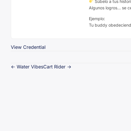
Súbelo a tus histor
Algunos logros… se c
Ejemplo:
Tu buddy obedeciendo
View Credential
Navegación
←
Water Vibes
Cart Rider
→
de
entradas