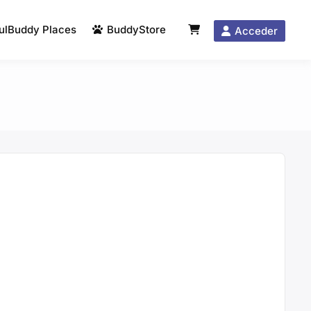
ulBuddy Places
BuddyStore
Acceder