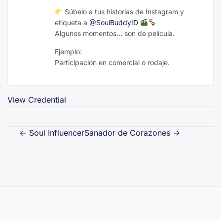
Súbelo a tus historias de Instagram y
etiqueta a
@SoulBuddyID
Algunos momentos… son de película.
Ejemplo:
Participación en comercial o rodaje.
View Credential
Navegación
←
Soul Influencer
Sanador de Corazones
→
de
entradas