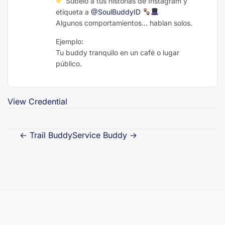
Súbelo a tus historias de Instagram y
etiqueta a
@SoulBuddyID
Algunos comportamientos… hablan solos.
Ejemplo:
Tu buddy tranquilo en un café o lugar
público.
View Credential
Navegación
←
Trail Buddy
Service Buddy
→
de
entradas