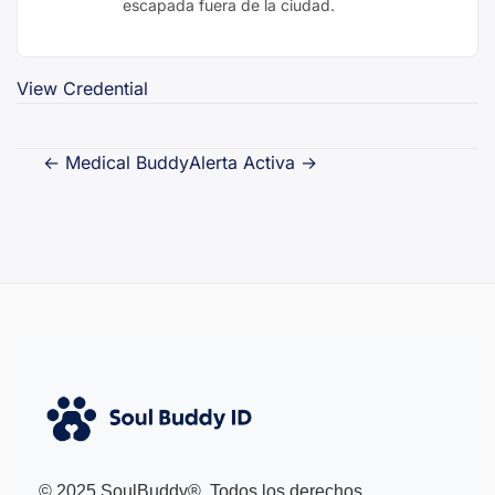
escapada fuera de la ciudad.
View Credential
Navegación
←
Medical Buddy
Alerta Activa
→
de
entradas
© 2025 SoulBuddy®. Todos los derechos